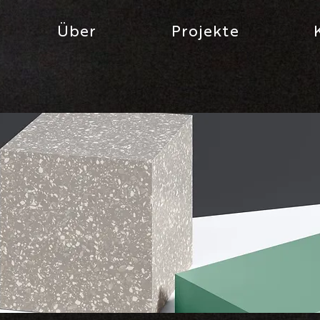
Über
Projekte